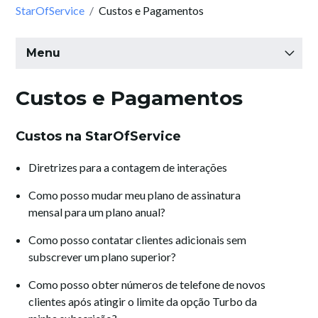
StarOfService
Custos e Pagamentos
Menu
Comece como Profissional
Custos e Pagamentos
Custos na StarOfService
Preferências e Comunicação
Diretrizes para a contagem de interações
Perfil e Comentários
Como posso mudar meu plano de assinatura
mensal para um plano anual?
Custos e Pagamentos
Como posso contatar clientes adicionais sem
subscrever um plano superior?
Conta / Segurança
Como posso obter números de telefone de novos
clientes após atingir o limite da opção Turbo da